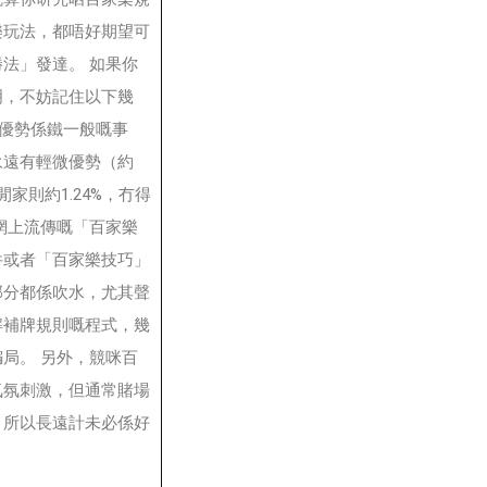
樂玩法，都唔好期望可
法」發達。 如果你
明，不妨記住以下幾
場優勢係鐵一般嘅事
永遠有輕微優勢（約
，閒家則約1.24%，冇得
網上流傳嘅「百家樂
件或者「百家樂技巧」
部分都係吹水，尤其聲
解補牌規則嘅程式，幾
局。 另外，競咪百
氣氛刺激，但通常賭場
，所以長遠計未必係好