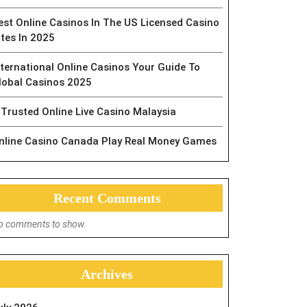
est Online Casinos In The US Licensed Casino
ites In 2025
nternational Online Casinos Your Guide To
lobal Casinos 2025
 Trusted Online Live Casino Malaysia
nline Casino Canada Play Real Money Games
Recent Comments
o comments to show.
Archives