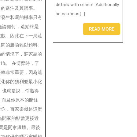
details with others. Additionally,
How
迎的邊注及其賠率。
be cautious{...}
To
家發生和局的機率只有
 但無論如何，這始終是
Use
READ
READ MORE
MORE
遊戲，因此在下一局莊
It
之間的勝負難以預料。
Mikro
局的情況下，莊家贏的
Conne
51%。 在博弈時，了
Tool
賠率非常重要，因為這
大化你的獲利並最小化
 也就是說，你贏得
 元，而且你原本的賭注
給你，百家樂就是這麼
為閒家的點數更接近
這局是閒家獲勝。最後
就算你研究晒百家樂規