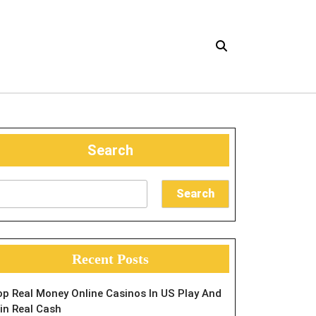
Search
Search
Recent Posts
op Real Money Online Casinos In US Play And
in Real Cash