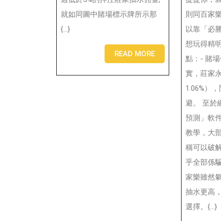
就如同圖中賭場標⽰牌所⽰那
則同百家
{...}
以靠「必勝
想玩得精
READ
READ MORE
點：- 賭
MORE
實，莊家
1.06%）
避。 至於
預測」軟
教學，大
稱可以破
乎全部係騙
家樂雖然
抽水更高
選擇。{...}