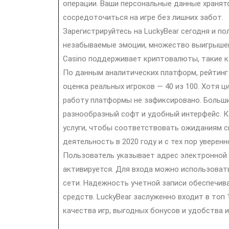
операции. Ваши персональные данные хранятс
сосредоточиться на игре без лишних забот.
Зарегистрируйтесь на LuckyBear сегодня и по
незабываемые эмоции, множество выигрышей 
Casino поддерживает криптовалюты, такие как
По данным аналитических платформ, рейтинг А
оценка реальных игроков — 40 из 100. Хотя 
работу платформы не зафиксировано. Больш
разнообразный софт и удобный интерфейс. К
услуги, чтобы соответствовать ожиданиям св
деятельность в 2020 году и с тех пор уверен
Пользователь указывает адрес электронной 
активируется. Для входа можно использовать
сети. Надежность учетной записи обеспечив
средств. LuckyBear заслуженно входит в топ
качества игр, выгодных бонусов и удобства 