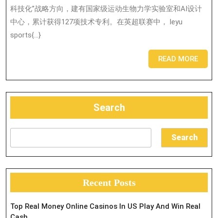
科技化”战略方向，建有国家级运动生物力学实验室和AI设计
中心，累计获得127项技术专利。在英超联赛中， leyu
sports{...}
READ
READ MORE
MORE
Search
Search
Recent Posts
Top Real Money Online Casinos In US Play And Win Real
Cash