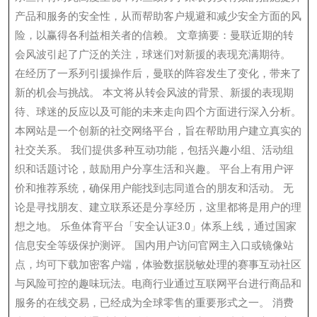
App
产品和服务的安全性，从而帮助客户规避和减少安全方面的风
乐
险，以赢得各利益相关者的信赖。 文章摘要：曼联近期的转
会风波引起了广泛的关注，球迷们对新援的表现充满期待。
鱼
在经历了一系列引援操作后，曼联的阵容发生了变化，带来了
体
新的机会与挑战。 本文将从转会风波的背景、新援的表现期
育
待、球迷的反应以及可能的未来走向四个方面进行深入分析。
本网站是一个创新的社交网络平台，旨在帮助用户建立真实的
官
社交关系。 我们提供多种互动功能，包括兴趣小组、活动组
方
织和话题讨论，鼓励用户分享生活和兴趣。 平台上有用户评
网
价和推荐系统，确保用户能找到志同道合的朋友和活动。 无
论是寻找朋友、建立联系还是分享经历，这里都将是用户的理
站
想之地。 乐鱼体育平台「安全认证3.0」体系上线，通过国家
乐
信息安全等级保护测评。 国内用户访问官网主入口或镜像站
鱼
点，均可下载加密客户端，体验数据脱敏处理的赛事互动社区
与风险可控的趣味玩法。电商行业通过互联网平台进行商品和
体
服务的在线交易，已经成为全球零售的重要形式之一。 消费