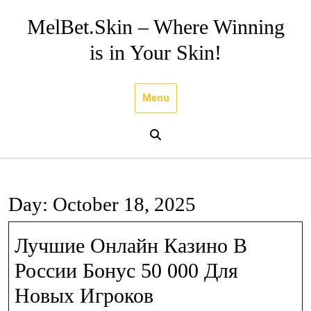
Skip
MelBet.Skin – Where Winning
to
content
is in Your Skin!
Menu
Day:
October 18, 2025
Лучшие Онлайн Казино В
России Бонус 50 000 Для
Лучшие
Новых Игроков