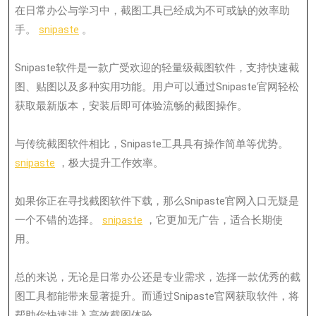
在日常办公与学习中，截图工具已经成为不可或缺的效率助
手。
snipaste
。
Snipaste软件是一款广受欢迎的轻量级截图软件，支持快速截
图、贴图以及多种实用功能。用户可以通过Snipaste官网轻松
获取最新版本，安装后即可体验流畅的截图操作。
与传统截图软件相比，Snipaste工具具有操作简单等优势。
snipaste
，极大提升工作效率。
如果你正在寻找截图软件下载，那么Snipaste官网入口无疑是
一个不错的选择。
snipaste
，它更加无广告，适合长期使
用。
总的来说，无论是日常办公还是专业需求，选择一款优秀的截
图工具都能带来显著提升。而通过Snipaste官网获取软件，将
帮助你快速进入高效截图体验。