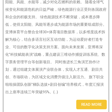
阳能、风能、水能等，减少对化石燃料的依赖。 随着全球气
候变化和能源危机的日益严峻，绿色能源行业正受到各国政府
和企业的积极支持。 绿色能源技术不断突破，成本逐步降
低，使得太阳能、风能等逐步成为能源市场的重要组成部分。
亚博体育平台整合全球30+体育项目数据库，以多维度战术拆
解为核心，结合多语言社区互动功能，为运动爱好者打造专
业、可信的数字化决策支持方案。面向未来发展，亚博将深
化”科技赋能表演”战略，重点建设三维动作捕捉训练系统、数
字票务管理平台等创新项目。 同时推进长三角演艺协作计
划，通过组建文体展演产业联合体，实现人才互通、剧目共
创、市场联动，为区域文化消费升级注入新活力。 旗下职业
啦啦操团队创新”梯队选拔+剧目创编”培养模式，年度汇报演
出上座率连续三年突破95%。{...}
READ
READ MORE
MORE