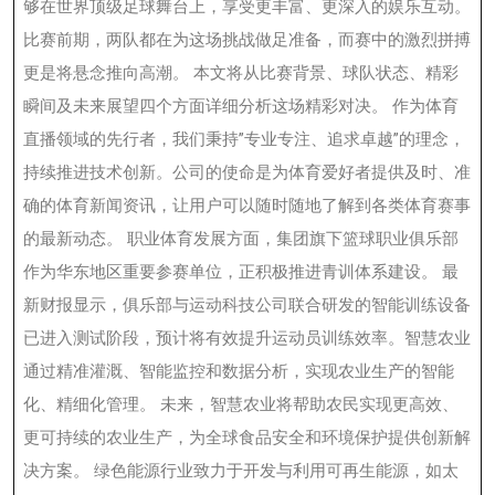
博
够在世界顶级足球舞台上，享受更丰富、更深入的娱乐互动。
比赛前期，两队都在为这场挑战做足准备，而赛中的激烈拼搏
系
更是将悬念推向高潮。 本文将从比赛背景、球队状态、精彩
列
瞬间及未来展望四个方面详细分析这场精彩对决。 作为体育
全
直播领域的先行者，我们秉持”专业专注、追求卓越”的理念，
平
持续推进技术创新。公司的使命是为体育爱好者提供及时、准
台
确的体育新闻资讯，让用户可以随时随地了解到各类体育赛事
的最新动态。 职业体育发展方面，集团旗下篮球职业俱乐部
入
作为华东地区重要参赛单位，正积极推进青训体系建设。 最
口
新财报显示，俱乐部与运动科技公司联合研发的智能训练设备
已进入测试阶段，预计将有效提升运动员训练效率。智慧农业
通过精准灌溉、智能监控和数据分析，实现农业生产的智能
化、精细化管理。 未来，智慧农业将帮助农民实现更高效、
更可持续的农业生产，为全球食品安全和环境保护提供创新解
决方案。 绿色能源行业致力于开发与利用可再生能源，如太