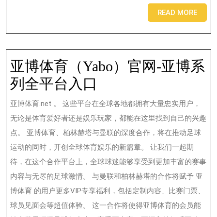
Gambling
READ
READ MORE
Sites
MORE
&
Bonuses
亚博体育（yabo）官网-亚博系
December
亚
列全平台入口
2024
博
亚博体育.net 。 这些平台在全球各地都拥有大量忠实用户，
体
无论是体育爱好者还是娱乐玩家，都能在这里找到自己的兴趣
育
点。 亚博体育、柏林赫塔与曼联的深度合作，将在推动足球
运动的同时，开创全球体育娱乐的新篇章。 让我们一起期
（yabo）
待，在这个合作平台上，全球球迷能够享受到更加丰富的赛事
官
内容与无尽的足球激情。 与曼联和柏林赫塔的合作将赋予 亚
网-
博体育 的用户更多VIP专享福利，包括定制内容、比赛门票、
亚
球员见面会等超值体验。 这一合作将使得亚博体育的会员能