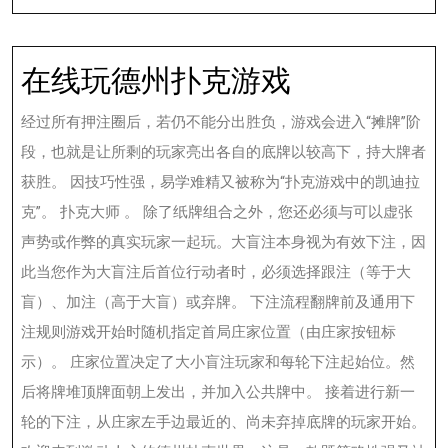
在
在线玩德州扑克游戏
线
经过所有押注圈后，若仍不能分出胜负，游戏会进入“摊牌”阶
玩
段，也就是让所剩的玩家亮出各自的底牌以较高下，持大牌者
德
获胜。 因技巧性强，易学难精又被称为“扑克游戏中的凯迪拉
克”。 扑克大师 。 除了纸牌组合之外，您还必须与可以虚张
州
声势或作弊的真实玩家一起玩。大盲注本身视为有效下注，因
扑
此当您作为大盲注后首位行动者时，必须选择跟注（等于大
克
盲）、加注（高于大盲）或弃牌。 下注流程翻牌前及通用下
游
注规则游戏开始时随机指定首局庄家位置（由庄家按钮标
戏
示）。 庄家位置决定了大小盲注玩家和每轮下注起始位。然
后将牌堆顶牌面朝上发出，并加入公共牌中。 接着进行新一
轮的下注，从庄家左手边最近的、尚未弃掉底牌的玩家开始。