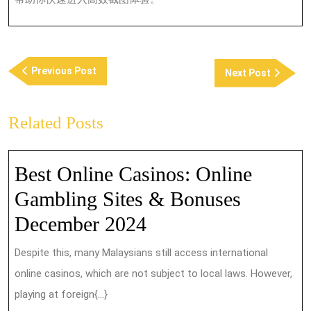
Post
navigation
Previous
Previous Post
Next
Next Post
Post
Post
Related Posts
Best Online Casinos: Online
Gambling Sites & Bonuses
Best
December 2024
Online
Despite this, many Malaysians still access international
Casinos:
online casinos, which are not subject to local laws. However,
Online
playing at foreign{...}