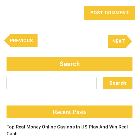
Post
navigation
Previous
PREVIOUS
Next
NEXT
Post
Post
Search
Search
Recent Posts
Top Real Money Online Casinos In US Play And Win Real
Cash